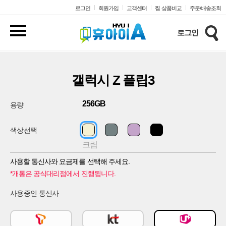
전화상담
수집 및
로그인
회원가입
고객센터
찜 상품비교
주문/배송조회
신청
이용
동의
로그인
수집
선택모델
이용
목적
:
이름
갤럭시 Z 플립3
휴아이
상품
및
희망통신사
256GB
용량
휴아이
가입상담
수집항목
색상선택
가입유형
신규가입
번호이동
기기변경
:
크림
연락처
보유,
사용할 통신사와 요금제를 선택해 주세요.
이용기간
희망시간
:
*개통은 공식대리점에서 진행됩니다.
상담신청일로부터
3개월까지
-
-
연락처
사용중인 통신사
보관/
이용
후