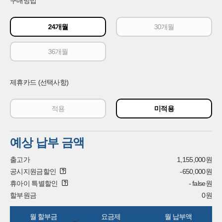
동의
구매방법
수
[필수]
있습니다.
24개월
30개월
연락처 남기기
36개월
제휴카드 (선택사항)
적용
미적용
예상 납부 금액
출고가
1,155,000원
공시지원금할인
-650,000원
휴아이 특별할인
- false원
할부원금
0원
월 할부금
요금제
월 납부액