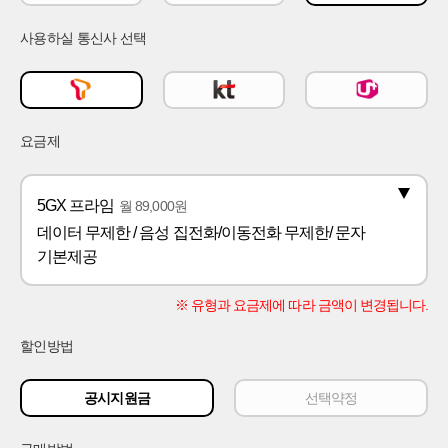
파기
전달사항
개인정보의
수집
사용하실 통신사 선택
및
- 전화
이용
상담을 통해
거부
간편하게
:
휴대폰을
개인정보
구매하실 수
요금제
수집
있습니다.
및
-
이용에
희망시간을
대한
지정하시면
5GX 프라임
월
89,000
원
지정된
동의를
데이터
무제한
/ 음성 집전화/이동전화 무제한/ 문자
시간대에
거부할
상담전화를
권리가
기본제공
드립니다.
있습니다.
- 평일
단,
09:00~19:00
※ 유형과 요금제에 따라 금액이 변경됩니다.
본
(토요일,
동의를
일요일,
거부할
공휴일
할인방법
제외)
경우
휴아이
상품
공시지원금
선택약정
개인정보
자세히보기
가입상담이
수집 및
이용
제한될